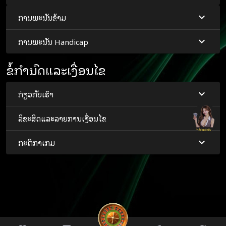
ພະຍາກອນ/ການພະນັນ Tricast.
ການຖອນເງິນບາງສ່ວນຈະມີໃຫ້ພຽງແຕ່ໃນກໍລະນີທີ່ການສະ
ການພະນັນຂ້າມ
ເຫນີເງິນເຕັມສໍາລັບການເດີມພັນທີ່ຫົວຂໍ້ຂອງການຖອນເງິນບາງ
ສ່ວນແມ່ນຫຼາຍກວ່າສອງເທົ່າຂອງຈໍານວນການວາງເດີມພັນຂັ້ນ
ການພະນັນ Handicap
ຕ່ໍາທີ່ອະນຸຍາດໃຫ້ສໍາລັບການເດີມພັນສະເພາະນັ້ນ.
ຈໍານວນເງິນອອກບາງສ່ວນຂັ້ນຕ່ໍາແມ່ນເທົ່າກັບການວາງເດີມພັນ
ຂໍ້ກໍານົດແລະເງື່ອນໄຂ
ຂັ້ນຕ່ໍາທີ່ອະນຸຍາດສໍາລັບການເດີມພັນສະເພາະນັ້ນ.
ຈຳນວນເງິນອອກບາງສ່ວນສູງສຸດຈະຕ້ອງເປັນຈຳນວນເງິນທີ່
ອອກທັງໝົດລົບຈາກຈຳນວນການວາງເດີມພັນຂັ້ນຕ່ຳທີ່
ກ່ຽວກັບເຮົາ
ອະນຸຍາດສຳລັບການເດີມພັນນັ້ນ.
Combo Bets, ວາງໄວ້ຮ່ວມກັບ System Bets ຜ່ານແຖບ
ລິຂະສິດແລະລາຍການເງື່ອນໄຂ
'Combo', ບໍ່ສາມາດເປັນຂອງ Cash-Out ຫຼື Cash-Out ບາງ
ສ່ວນ.
ກະຕິກາເກມ
ເມື່ອລູກຄ້າເຮັດການຖອນເງິນບາງສ່ວນ, ຈໍານວນການວາງ
ເດີມພັນທີ່ຍັງເຫຼືອ (ເຊັ່ນ: ຈໍານວນເດີມພັນ - ຈໍານວນເງິນສົດອອກ
ບາງສ່ວນ) ຈະຖືກວາງໄວ້ເປັນການເດີມພັນໃໝ່ຢູ່ທີ່ອັດຕາ
ເດີມພັນໃນປັດຈຸບັນໃນເວລາຂອງການຖອນເງິນບາງສ່ວນ.
ໃນກໍລະນີຂອງການຖອນເງິນບາງສ່ວນຂອງ Combo Bet, ບ່ອນ
ທີ່ຫນຶ່ງຫຼືຫຼາຍຂອງເສັ້ນໄດ້ຕົກລົງແລ້ວ, ການວາງເດີມພັນໃຫມ່
ຈະຖືກວາງໄວ້ໃນສາຍທີ່ຍັງເຫຼືອຢູ່ໃນອັດຕາເດີມພັນໃນປະຈຸບັນ.
ພວກເຮົາໃຫ້ການຄໍ້າປະກັນວ່າສິ່ງອໍານວຍຄວາມສະດວກໃນການ