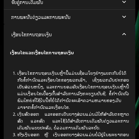
ຈັບຄູ່ການເດີມພັນ
ການພະນັນດ່ຽວແລະການພະນັນ
ເງື່ອນໄຂການຖອນເງິນ
ເງື່ອນໄຂແລະເງື່ອນໄຂການຖອນເງິນ
ເງື່ອນໄຂການຖອນເງິນເຫຼົ່ານີ້ແມ່ນເຊື່ອມໂຍງຢ່າງແຍກກັນບໍ່ໄດ້
ກັບຂໍ້ກໍານົດແລະເງື່ອນໄຂຂອງພວກເຮົາ, ເຊິ່ງພວກມັນປະກອບ
ເປັນສ່ວນຫນຶ່ງ, ແລະການຍອມຮັບເງື່ອນໄຂການຖອນເງິນເຫຼົ່ານີ້
ແມ່ນເງື່ອນໄຂເບື້ອງຕົ້ນສໍາລັບການລົງທະບຽນບັນຊີ. ຂໍ້ກໍານົດຕົວ
ພິມໃຫຍ່ທີ່ໃຊ້ໃນນີ້ທີ່ບໍ່ໄດ້ກໍານົດຈະເອົາຄວາມຫມາຍຂອງມັນ
ມາຈາກຂໍ້ກໍານົດແລະເງື່ອນໄຂ.
ເງິນສົດອອກ ແລະອອກເປັນບາງສ່ວນແມ່ນມີໃຫ້ສໍາລັບຕະຫຼາດ
ສົດ ແລະສົດ ແລະໃຊ້ໄດ້ສໍາລັບການເດີມພັນດ່ຽວແລະການ
ເດີມພັນແບບປະສົມ, ບໍ່ລວມການເດີມພັນລະບົບ.
ທັງເງິນອອກ ຫຼື ເງິນອອກບາງສ່ວນແມ່ນບໍ່ມີຢູ່ໃນພະຍາກອນ