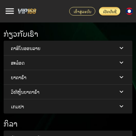
ເຂົ້າສູ່ລະບົບ
ເປີດບັນຊີ
ກ່ຽວກັບເຮົາ
ຄາສິໂນອອນລາຍ
ສະລ໋ອດ
ບາຄາຣ້າ
ວິທີຫຼິ້ນບາຄາຣ້າ
ເກມປາ
ກິລາ