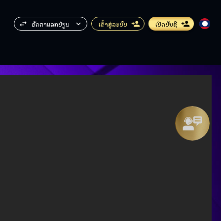
ອັດຕາແລກປ່ຽນ
ເຂົ້າສູ່ລະບົບ
ເປີດບັນຊີ