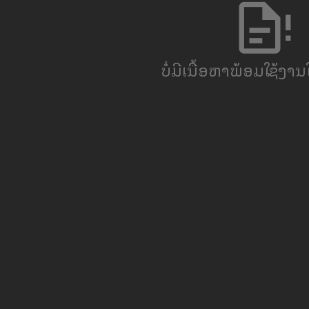
ບໍ່ມີເນື້ອຫາພ້ອມໃຊ້ງານ