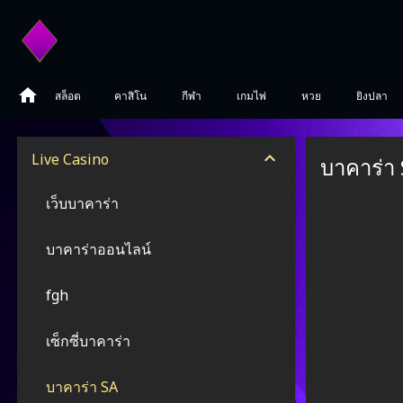
สล็อต
คาสิโน
กีฬา
เกมไพ่
หวย
ยิงปลา
Live Casino
บาคาร่า
เว็บบาคาร่า
บาคาร่าออนไลน์
fgh
เซ็กซี่บาคาร่า
บาคาร่า SA